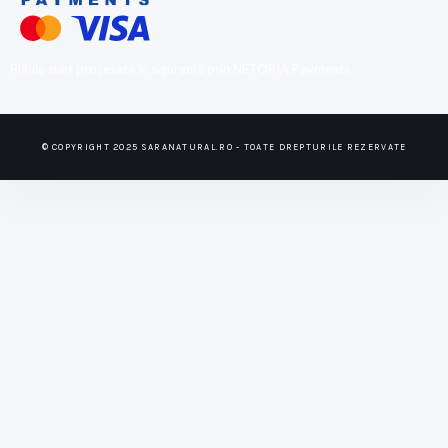
Plățile sunt procesate în siguranță prin NETOPIA Payments
© COPYRIGHT 2025 SARANATURAL.RO - TOATE DREPTURILE REZERVATE