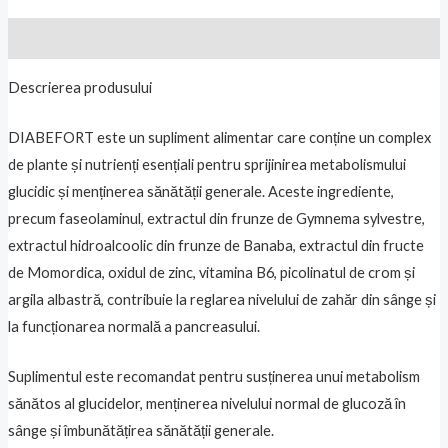
Descriere
Descrierea produsului
DIABEFORT este un supliment alimentar care conține un complex
de plante și nutrienți esențiali pentru sprijinirea metabolismului
glucidic și menținerea sănătății generale. Aceste ingrediente,
precum faseolaminul, extractul din frunze de Gymnema sylvestre,
extractul hidroalcoolic din frunze de Banaba, extractul din fructe
de Momordica, oxidul de zinc, vitamina B6, picolinatul de crom și
argila albastră, contribuie la reglarea nivelului de zahăr din sânge și
la funcționarea normală a pancreasului.
Suplimentul este recomandat pentru susținerea unui metabolism
sănătos al glucidelor, menținerea nivelului normal de glucoză în
sânge și îmbunătățirea sănătății generale.