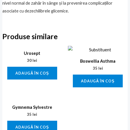
nivel normal de zahăr în sânge și la prevenirea complicațiilor
asociate cu dezechilibrele glicemice.
Produse similare
Urosept
30
lei
Boswellia Asthma
35
lei
ADAUGĂ ÎN COȘ
ADAUGĂ ÎN COȘ
Gymnema Sylvestre
35
lei
ADAUGĂ ÎN COȘ