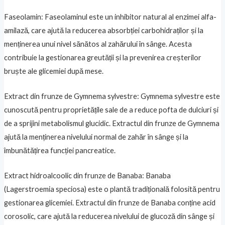
Faseolamin: Faseolaminul este un inhibitor natural al enzimei alfa-
amilază, care ajută la reducerea absorbției carbohidraților și la
menținerea unui nivel sănătos al zahărului în sânge. Acesta
contribuie la gestionarea greutății și la prevenirea creșterilor
bruște ale glicemiei după mese.
Extract din frunze de Gymnema sylvestre: Gymnema sylvestre este
cunoscută pentru proprietățile sale de a reduce pofta de dulciuri și
de a sprijini metabolismul glucidic. Extractul din frunze de Gymnema
ajută la menținerea nivelului normal de zahăr în sânge și la
îmbunătățirea funcției pancreatice.
Extract hidroalcoolic din frunze de Banaba: Banaba
(Lagerstroemia speciosa) este o plantă tradițională folosită pentru
gestionarea glicemiei. Extractul din frunze de Banaba conține acid
corosolic, care ajută la reducerea nivelului de glucoză din sânge și