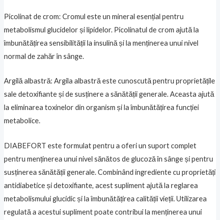
Picolinat de crom: Cromul este un mineral esențial pentru
metabolismul glucidelor și lipidelor. Picolinatul de crom ajută la
îmbunătățirea sensibilității la insulină și la menținerea unui nivel
normal de zahăr în sânge.
Argilă albastră: Argila albastră este cunoscută pentru proprietățile
sale detoxifiante și de susținere a sănătății generale. Aceasta ajută
la eliminarea toxinelor din organism și la îmbunătățirea funcției
metabolice.
DIABEFORT este formulat pentru a oferi un suport complet
pentru menținerea unui nivel sănătos de glucoză în sânge și pentru
susținerea sănătății generale. Combinând ingrediente cu proprietăți
antidiabetice și detoxifiante, acest supliment ajută la reglarea
metabolismului glucidic și la îmbunătățirea calității vieții. Utilizarea
regulată a acestui supliment poate contribui la menținerea unui