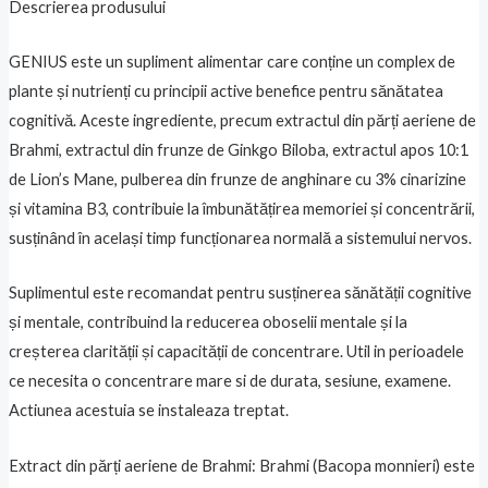
Descrierea produsului
GENIUS este un supliment alimentar care conține un complex de
plante și nutrienți cu principii active benefice pentru sănătatea
cognitivă. Aceste ingrediente, precum extractul din părți aeriene de
Brahmi, extractul din frunze de Ginkgo Biloba, extractul apos 10:1
de Lion’s Mane, pulberea din frunze de anghinare cu 3% cinarizine
și vitamina B3, contribuie la îmbunătățirea memoriei și concentrării,
susținând în același timp funcționarea normală a sistemului nervos.
Suplimentul este recomandat pentru susținerea sănătății cognitive
și mentale, contribuind la reducerea oboselii mentale și la
creșterea clarității și capacității de concentrare. Util in perioadele
ce necesita o concentrare mare si de durata, sesiune, examene.
Actiunea acestuia se instaleaza treptat.
Extract din părți aeriene de Brahmi: Brahmi (Bacopa monnieri) este