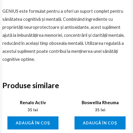
GENIUS este formulat pentru a oferi un suport complet pentru
sănătatea cognitivă și mentală. Combinând ingrediente cu
proprietăți neuroprotectoare și antioxidante, acest supliment
ajută la îmbunătățirea memoriei, concentrării și clarității mentale,
reducând în același timp oboseala mentală. Utilizarea regulată a
acestui supliment poate contribui la menținerea unei sănătăți
cognitive optime.
Produse similare
Renalo Activ
Boswellia Rheuma
35
lei
35
lei
ADAUGĂ ÎN COȘ
ADAUGĂ ÎN COȘ