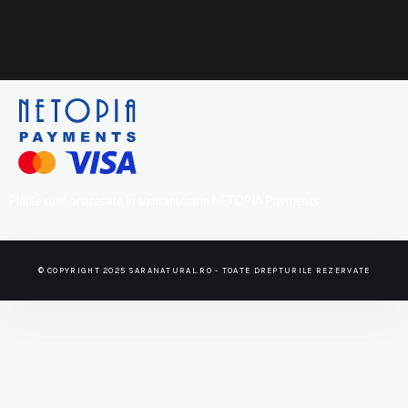
Plățile sunt procesate în siguranță prin NETOPIA Payments
© COPYRIGHT 2025 SARANATURAL.RO - TOATE DREPTURILE REZERVATE