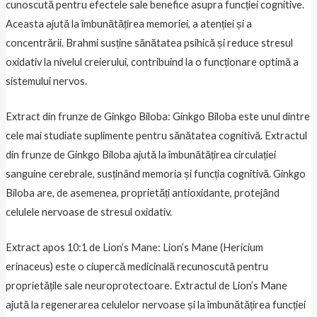
cunoscută pentru efectele sale benefice asupra funcției cognitive.
Aceasta ajută la îmbunătățirea memoriei, a atenției și a
concentrării. Brahmi susține sănătatea psihică și reduce stresul
oxidativ la nivelul creierului, contribuind la o funcționare optimă a
sistemului nervos.
Extract din frunze de Ginkgo Biloba: Ginkgo Biloba este unul dintre
cele mai studiate suplimente pentru sănătatea cognitivă. Extractul
din frunze de Ginkgo Biloba ajută la îmbunătățirea circulației
sanguine cerebrale, susținând memoria și funcția cognitivă. Ginkgo
Biloba are, de asemenea, proprietăți antioxidante, protejând
celulele nervoase de stresul oxidativ.
Extract apos 10:1 de Lion’s Mane: Lion’s Mane (Hericium
erinaceus) este o ciupercă medicinală recunoscută pentru
proprietățile sale neuroprotectoare. Extractul de Lion’s Mane
ajută la regenerarea celulelor nervoase și la îmbunătățirea funcției