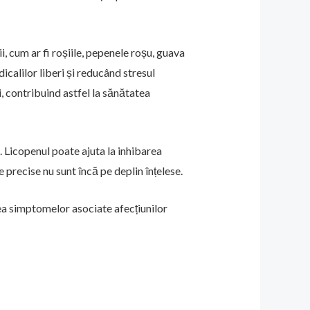
i, cum ar fi roșiile, pepenele roșu, guava
icalilor liberi și reducând stresul
i, contribuind astfel la sănătatea
. Licopenul poate ajuta la inhibarea
 precise nu sunt încă pe deplin înțelese.
rea simptomelor asociate afecțiunilor