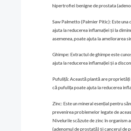
hipertrofiei benigne de prostata (adeno
Saw Palmetto (Palmier Pitic): Este una d
ajuta la reducerea inflamației și la dim
asemenea, poate ajuta la ameliorarea simp
Ghimpe: Extractul de ghimpe este cunosc
ajuta la reducerea inflamației și a discon
Pufuliță: Această plantă are proprietăți
că pufulița poate ajuta la reducerea infl
Zinc: Este un mineral esențial pentru săn
prevenirea problemelor legate de aceast
Nivelurile scăzute de zinc în organism au
(adenomul de prostată) și cancerul de pro