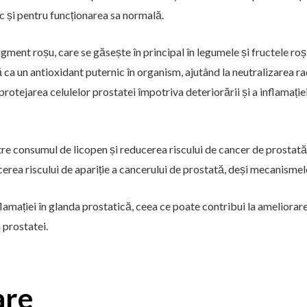
ic și pentru funcționarea sa normală.
gment roșu, care se găsește în principal în legumele și fructele roși
 ca un antioxidant puternic în organism, ajutând la neutralizarea rad
 protejarea celulelor prostatei împotriva deteriorării și a inflamație
tre consumul de licopen și reducerea riscului de cancer de prostată
cerea riscului de apariție a cancerului de prostată, deși mecanismele
flamației în glanda prostatică, ceea ce poate contribui la ameliora
 prostatei.
are