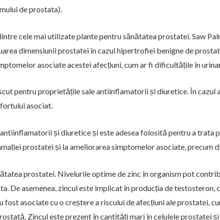
mului de prostata).
intre cele mai utilizate plante pentru sănătatea prostatei. Saw Pa
inuarea dimensiunii prostatei în cazul hipertrofiei benigne de prost
tomelor asociate acestei afecțiuni, cum ar fi dificultățile în urina
ut pentru proprietățile sale antiinflamatorii și diuretice. În cazu
fortului asociat.
 antiinflamatorii și diuretice și este adesea folosită pentru a trata
amației prostatei și la ameliorarea simptomelor asociate, precum difi
ătatea prostatei. Nivelurile optime de zinc în organism pot contribu
a. De asemenea, zincul este implicat în producția de testosteron, c
 fost asociate cu o creștere a riscului de afecțiuni ale prostatei, 
stată. Zincul este prezent în cantități mari în celulele prostatei și