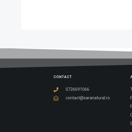
CONTACT
0726691066
T
contact@saranatural.ro
P
P