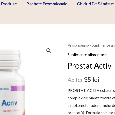
Produse
Pachete Promotionale
Ghiduri De Sănătate
Cantitate
Prima pagină
/
Suplimente al
Prețul
Prețu
Prostat
Suplimente alimentare
inițial
curen
Activ
Prostat Activ
a
este:
45
lei
35
lei
fost:
35 lei
PROSTAT ACTIV este un sup
45 lei.
complex de plante foarte e
simptomelor adenomului de
prostată). Formula sa cupri