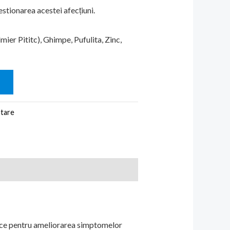
estionarea acestei afecțiuni.
ier Pititc), Ghimpe, Pufulita, Zinc,
N
ntare
ice pentru ameliorarea simptomelor