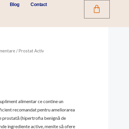
CART
Blog
Contact
imentare
/ Prostat Activ
l
t
.
liment alimentar ce contine un
ficient recomandat pentru ameliorarea
 prostată (hipertrofia benignă de
nde ingrediente active, menite să ofere