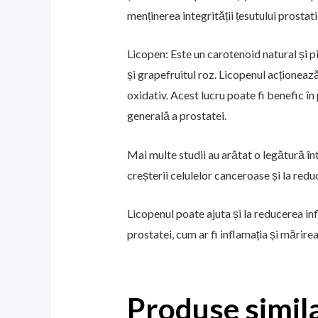
menținerea integrității țesutului prostat
Licopen: Este un carotenoid natural și pi
și grapefruitul roz. Licopenul acționează
oxidativ. Acest lucru poate fi benefic în
generală a prostatei.
Mai multe studii au arătat o legătură în
creșterii celulelor canceroase și la redu
Licopenul poate ajuta și la reducerea in
prostatei, cum ar fi inflamația și mărirea
Produse simil