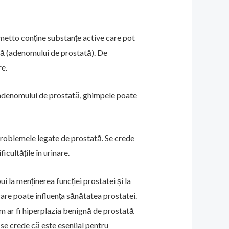
lmetto conține substanțe active care pot
ată (adenomului de prostată). De
re.
l adenomului de prostată, ghimpele poate
 problemele legate de prostată. Se crede
cultățile în urinare.
i la menținerea funcției prostatei și la
are poate influența sănătatea prostatei.
cum ar fi hiperplazia benignă de prostată
 se crede că este esențial pentru