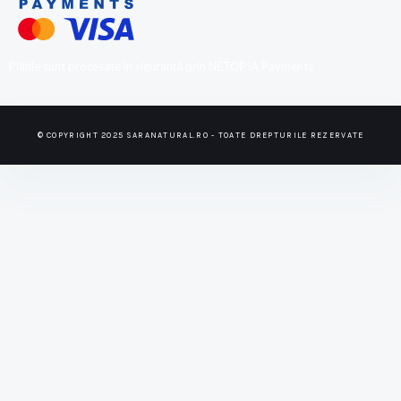
Plățile sunt procesate în siguranță prin NETOPIA Payments
© COPYRIGHT 2025 SARANATURAL.RO - TOATE DREPTURILE REZERVATE