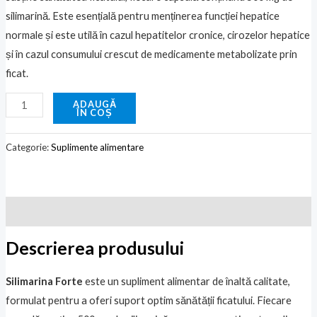
silimarină. Este esențială pentru menținerea funcției hepatice
normale și este utilă în cazul hepatitelor cronice, cirozelor hepatice
și în cazul consumului crescut de medicamente metabolizate prin
ficat.
ADAUGĂ
ÎN COȘ
Categorie:
Suplimente alimentare
Descriere
Descrierea produsului
Silimarina Forte
este un supliment alimentar de înaltă calitate,
formulat pentru a oferi suport optim sănătății ficatului. Fiecare