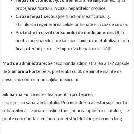
Hepatite cronice:
Ajută la ameliorarea simptomelor și la
protejarea ficatului în cazul hepatitelor cronice.
Ciroze hepatice:
Susține funcționarea ficatului și
stimulează regenerarea celulelor hepatice în caz de ciroză.
Protecție în cazul consumului de medicamente:
Utilă
pentru persoanele care iau medicamente metabolizate prin
ficat, oferind protecție împotriva hepatotoxicității.
Mod de administrare:
Se recomandă administrarea a 1-2 capsule
de
Silimarina Forte
pe zi, preferabil cu 30 de minute înainte de
mese, sau conform indicațiilor medicului.
Silimarina Forte
este ideală pentru protejarea
si sprijinirea sănătatii ficatului. Prin includerea acestui supliment în
rutina zilnică, se poate susține funcționarea optimă a ficatului și se
poate contribui la menținerea unei stări de bine pe termen lung.