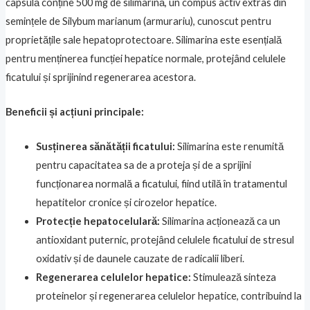
capsulă conține 500 mg de silimarină, un compus activ extras din
semințele de Silybum marianum (armurariu), cunoscut pentru
proprietățile sale hepatoprotectoare. Silimarina este esențială
pentru menținerea funcției hepatice normale, protejând celulele
ficatului și sprijinind regenerarea acestora.
Beneficii și acțiuni principale:
Susținerea sănătății ficatului:
Silimarina este renumită
pentru capacitatea sa de a proteja și de a sprijini
funcționarea normală a ficatului, fiind utilă în tratamentul
hepatitelor cronice și cirozelor hepatice.
Protecție hepatocelulară:
Silimarina acționează ca un
antioxidant puternic, protejând celulele ficatului de stresul
oxidativ și de daunele cauzate de radicalii liberi.
Regenerarea celulelor hepatice:
Stimulează sinteza
proteinelor și regenerarea celulelor hepatice, contribuind la