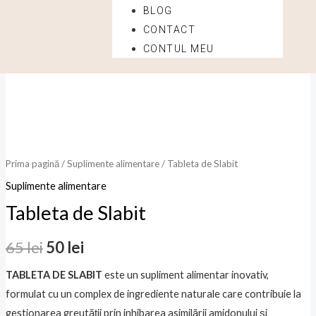
BLOG
CONTACT
Cantitate
Prețul
Prețul
CONTUL MEU
Sale!
Tableta
inițial
curent
de
Slabit
a
este:
fost:
50 lei.
65 lei.
Prima pagină
/
Suplimente alimentare
/ Tableta de Slabit
Suplimente alimentare
Tableta de Slabit
65
lei
50
lei
TABLETA DE SLABIT
este un supliment alimentar inovativ,
formulat cu un complex de ingrediente naturale care contribuie la
gestionarea greutății prin inhibarea asimilării amidonului și