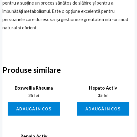
pentru a susține un proces sănătos de slăbire și pentru a
îmbunătăți metabolismul. Este o opțiune excelentă pentru
persoanele care doresc să își gestioneze greutatea într-un mod
natural și eficient.
Produse similare
Boswellia Rheuma
Hepato Activ
35
lei
35
lei
ADAUGĂ ÎN COȘ
ADAUGĂ ÎN COȘ
Renalo Activ