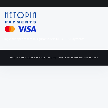
Plățile sunt procesate în siguranță prin NETOPIA Payments
© COPYRIGHT 2025 SARANATURAL.RO - TOATE DREPTURILE REZERVATE