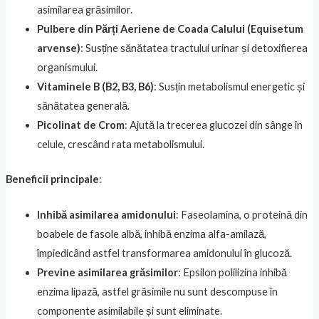
asimilarea grăsimilor.
Pulbere din Părți Aeriene de Coada Calului (Equisetum
arvense)
: Susține sănătatea tractului urinar și detoxifierea
organismului.
Vitaminele B (B2, B3, B6)
: Susțin metabolismul energetic și
sănătatea generală.
Picolinat de Crom
: Ajută la trecerea glucozei din sânge în
celule, crescând rata metabolismului.
Beneficii principale
:
Inhibă asimilarea amidonului
: Faseolamina, o proteină din
boabele de fasole albă, inhibă enzima alfa-amilază,
împiedicând astfel transformarea amidonului în glucoză.
Previne asimilarea grăsimilor
: Epsilon polilizina inhibă
enzima lipază, astfel grăsimile nu sunt descompuse în
componente asimilabile și sunt eliminate.