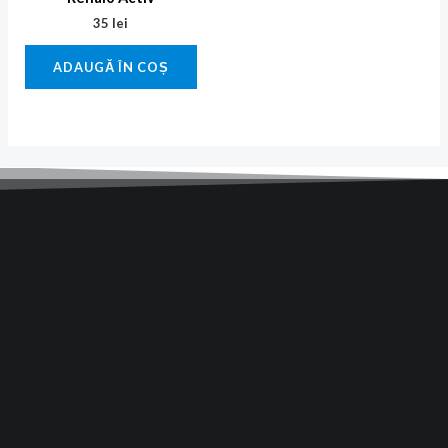
35
lei
ADAUGĂ ÎN COȘ