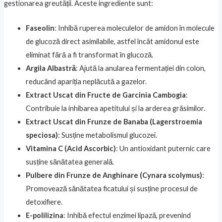
gestionarea greutății. Aceste ingrediente sunt:
Faseolin
: Inhibă ruperea moleculelor de amidon în molecule
de glucoză direct asimilabile, astfel încât amidonul este
eliminat fără a fi transformat în glucoză.
Argila Albastră
: Ajută la anularea fermentației din colon,
reducând apariția neplăcută a gazelor.
Extract Uscat din Fructe de Garcinia Cambogia
:
Contribuie la inhibarea apetitului și la arderea grăsimilor.
Extract Uscat din Frunze de Banaba (Lagerstroemia
speciosa)
: Susține metabolismul glucozei.
Vitamina C (Acid Ascorbic)
: Un antioxidant puternic care
susține sănătatea generală.
Pulbere din Frunze de Anghinare (Cynara scolymus)
:
Promovează sănătatea ficatului și susține procesul de
detoxifiere.
E-polilizina
: Inhibă efectul enzimei lipază, prevenind