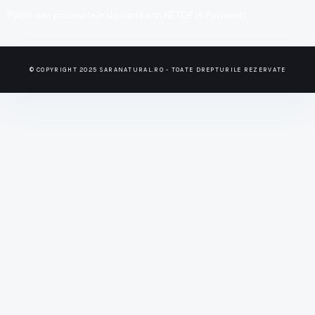
Plățile sunt procesate în siguranță prin NETOPIA Payments
© COPYRIGHT 2025 SARANATURAL.RO - TOATE DREPTURILE REZERVATE