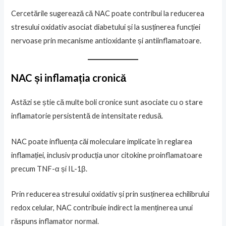
Cercetările sugerează că NAC poate contribui la reducerea
stresului oxidativ asociat diabetului și la susținerea funcției
nervoase prin mecanisme antioxidante și antiinflamatoare.
NAC și inflamația cronică
Astăzi se știe că multe boli cronice sunt asociate cu o stare
inflamatorie persistentă de intensitate redusă.
NAC poate influența căi moleculare implicate în reglarea
inflamației, inclusiv producția unor citokine proinflamatoare
precum TNF-α și IL-1β.
Prin reducerea stresului oxidativ și prin susținerea echilibrului
redox celular, NAC contribuie indirect la menținerea unui
răspuns inflamator normal.