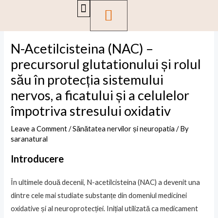
Skip
Post
CART
Menu
PACHETE PROMOTIONALE
GHIDURI DE SĂNĂTATE
to
navigation
content
N-Acetilcisteina (NAC) –
precursorul glutationului și rolul
său în protecția sistemului
nervos, a ficatului și a celulelor
împotriva stresului oxidativ
Leave a Comment
/
Sănătatea nervilor și neuropatia
/ By
saranatural
Introducere
În ultimele două decenii, N-acetilcisteina (NAC) a devenit una
dintre cele mai studiate substanțe din domeniul medicinei
oxidative și al neuroprotecției. Inițial utilizată ca medicament