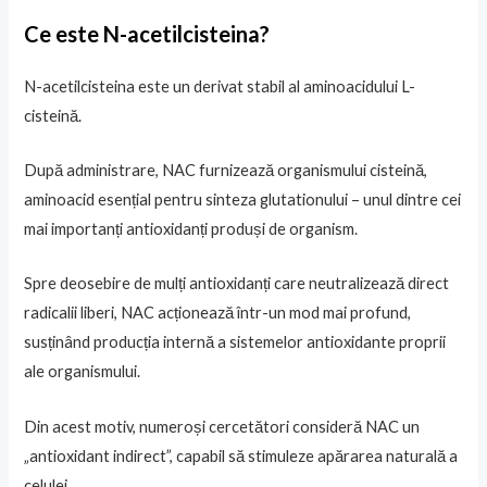
Ce este N-acetilcisteina?
N-acetilcisteina este un derivat stabil al aminoacidului L-
cisteină.
După administrare, NAC furnizează organismului cisteină,
aminoacid esențial pentru sinteza glutationului – unul dintre cei
mai importanți antioxidanți produși de organism.
Spre deosebire de mulți antioxidanți care neutralizează direct
radicalii liberi, NAC acționează într-un mod mai profund,
susținând producția internă a sistemelor antioxidante proprii
ale organismului.
Din acest motiv, numeroși cercetători consideră NAC un
„antioxidant indirect”, capabil să stimuleze apărarea naturală a
celulei.