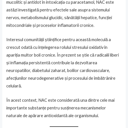
mucolitic și antidot în intoxicația cu paracetamol, NAC este
astăzi investigată pentru efectele sale asupra sistemului
nervos, metabolismului glucidic, sănătății hepatice, funcției
mitocondriale și proceselor inflamatorii cronice.
Interesul comunității științifice pentru această moleculă a
crescut odată cu înțelegerea rolului stresului oxidativ în
apariția multor boli cronice. În prezent se știe că radicalii liberi
și inflamația persistentă contribuie la dezvoltarea
neuropatiilor, diabetului zaharat, bolilor cardiovasculare,
afecțiunilor neurodegenerative și procesului de îmbătrânire
celulară.
În acest context, NAC este considerată una dintre cele mai
importante substanțe pentru susținerea mecanismelor
naturale de apărare antioxidantă ale organismului.