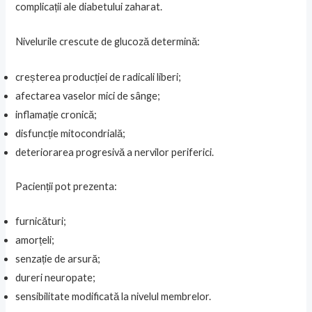
complicații ale diabetului zaharat.
Nivelurile crescute de glucoză determină:
creșterea producției de radicali liberi;
afectarea vaselor mici de sânge;
inflamație cronică;
disfuncție mitocondrială;
deteriorarea progresivă a nervilor periferici.
Pacienții pot prezenta:
furnicături;
amorțeli;
senzație de arsură;
dureri neuropate;
sensibilitate modificată la nivelul membrelor.