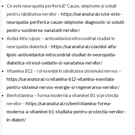
Ce este neuropatia periferică? Cauze, simptome și soluții
pentru sănătatea nervilor –
https://saranatural.ro/ce-este-
neuropatia-periferica-cauze-simptome-diagnostic-si-solutii-
pentru-sustinerea-sanatatii-nervilor/
Acidul Alfa-Lipoic – antioxidantul mitocondrial studiat în
neuropatia diabetică –
https://saranatural.ro/acidul-alfa-
lipoic-antioxidantul-mitocondrial-studiat-in-neuropatia-
diabetica-stresul-oxidativ-si-sanatatea-nervilor/
Vitamina B12 – rol esențial în sănătatea sistemului nervos –
https://saranatural.ro/vitamina-b12-vitamina-esentiala-
pentru-sistemul-nervos-energie-si-regenerarea-nervilor/
Benfotiamina – forma modernă a vitaminei B1 și protecția
nervilor –
https://saranatural.ro/benfotiamina-forma-
moderna-a-vitaminei-b1-studiata-pentru-protectia-nervilor-
in-diabet/