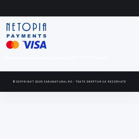
Plățile sunt procesate în siguranță prin NETOPIA Payments
© COPYRIGHT 2025 SARANATURAL.RO - TOATE DREPTURILE REZERVATE