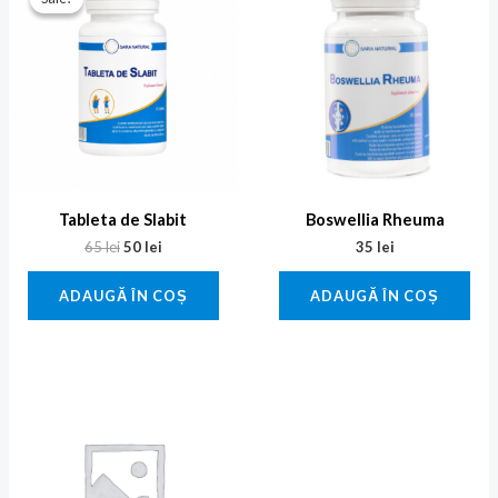
a
este:
fost:
50 lei.
65 lei.
Tableta de Slabit
Boswellia Rheuma
65
lei
50
lei
35
lei
ADAUGĂ ÎN COȘ
ADAUGĂ ÎN COȘ