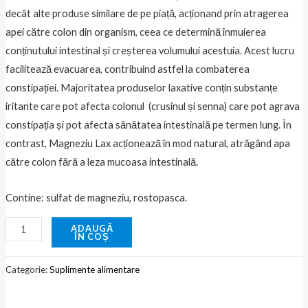
decât alte produse similare de pe piață, acționand prin atragerea
apei către colon din organism, ceea ce determină înmuierea
conținutului intestinal și creșterea volumului acestuia. Acest lucru
facilitează evacuarea, contribuind astfel la combaterea
constipației. Majoritatea produselor laxative conțin substanțe
iritante care pot afecta colonul (crusinul și senna) care pot agrava
constipația și pot afecta sănătatea intestinală pe termen lung. În
contrast, Magneziu Lax acționează în mod natural, atrăgând apa
către colon fără a leza mucoasa intestinală.
Contine: sulfat de magneziu, rostopasca.
ADAUGĂ
ÎN COȘ
Categorie:
Suplimente alimentare