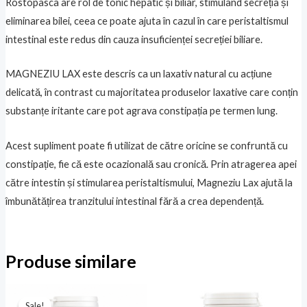
Rostopasca are rol de tonic hepatic și biliar, stimulând secreția și
eliminarea bilei, ceea ce poate ajuta în cazul în care peristaltismul
intestinal este redus din cauza insuficienței secreției biliare.
MAGNEZIU LAX este descris ca un laxativ natural cu acțiune
delicată, în contrast cu majoritatea produselor laxative care conțin
substanțe iritante care pot agrava constipația pe termen lung.
Acest supliment poate fi utilizat de către oricine se confruntă cu
constipație, fie că este ocazională sau cronică. Prin atragerea apei
către intestin și stimularea peristaltismului, Magneziu Lax ajută la
îmbunătățirea tranzitului intestinal fără a crea dependență.
Produse similare
Prețul
Prețul
inițial
curent
Sale!
Sale!