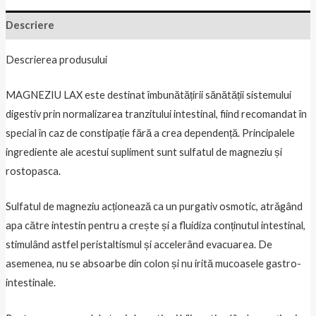
Descriere
Descrierea produsului
MAGNEZIU LAX este destinat îmbunătățirii sănătății sistemului
digestiv prin normalizarea tranzitului intestinal, fiind recomandat în
special în caz de constipație fără a crea dependență. Principalele
ingrediente ale acestui supliment sunt sulfatul de magneziu și
rostopasca.
Sulfatul de magneziu acționează ca un purgativ osmotic, atrăgând
apa către intestin pentru a crește și a fluidiza conținutul intestinal,
stimulând astfel peristaltismul și accelerând evacuarea. De
asemenea, nu se absoarbe din colon și nu irită mucoasele gastro-
intestinale.